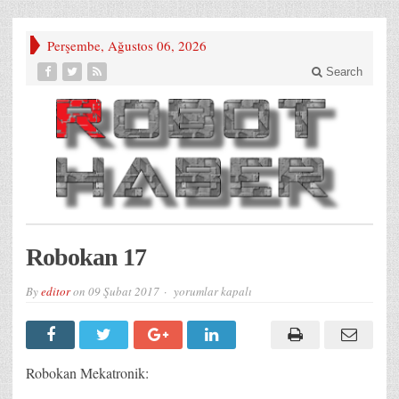
Perşembe, Ağustos 06, 2026
Search
Robokan 17
Robokan
By
editor
on
09 Şubat 2017
yorumlar kapalı
17
için
Robokan Mekatronik: