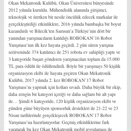
Okan Mekatronik Kulübü, Okan Üniversitesi bünyesinde
2012 yılında kuruldu. Mühendislik alanında girişimci,
teknolojik ve üretken bir nesile öncülük edecek markalar ile
gerçekleştirdiği etkinliklere, 2016 yılında bambaşka bir boyut
kazandırdı ve Bilecik’ten Samsun’a Türkiye’nin dört bir
yanından yarışmacıların katıldığı ROBOKAN’16 Robot
Yarışması’nın ilk kez hayata geçirdi. 2 gün süren yarışma
serüveninde 374 katılımcı ile 251 robota ev sahipliği yaptı ve
3 kategoride başarı gönderen yarışmacıları toplam da 15.000
TL para ödülü ile ödüllendirdi. Böyle bir yarışmayı 50 kişilik
organizasyon ekibi ile hayata geçiren Okan Mekatronik
Kulübü, 2017 yılında 2. kez ROBOKAN’17 Robot
Yarışması’nı yapmak için kolları sıvadı. Daha büyük bir ekip,
daha zengin bir kategori içeriği ve daha sağlam bir alt yapı
ile… Şimdi 6 kategoride, 120 kişilik organizasyon ekibi ve
günden güne büyüyen sponsorluk destekleri ile 21-22 ve 23
Nisan tarihlerinde gerçekleşecek ROBOKAN’17 Robot
Yarışması’na hazırlanıyorlar. Geçmiş etkinliklerine fark
yaratarak bu kez Okan Mekatronik mobil uygulaması ile