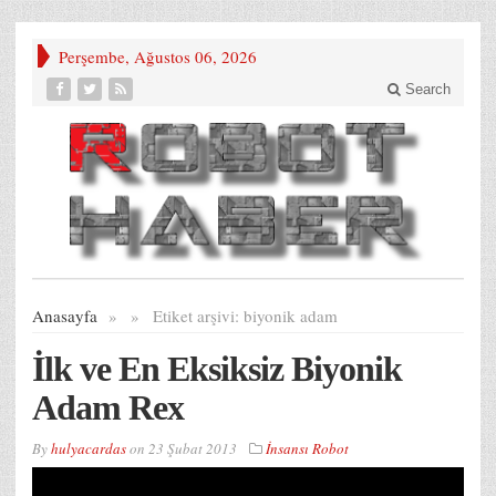
Perşembe, Ağustos 06, 2026
Search
Anasayfa
»
»
Etiket arşivi:
biyonik adam
İlk ve En Eksiksiz Biyonik
Adam Rex
By
hulyacardas
on
23 Şubat 2013
İnsansı Robot