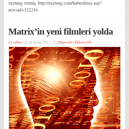
zaytung vermiş: http://zaytung.com/haberdetay.asp?
newsid=322254
Matrix’in yeni filmleri yolda
By
editor
on
26 Eylül 2015
Oyuncak / Eğlencelik