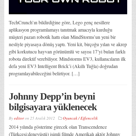
TechCrunch’ın bildirdiğine göre, Lego genç nesillere
aplikasyon programlamayı tanıtmak amacıyla kurduğu
müşteri pazarı robotik hattı olan MindStorms’un yeni bir
nesliyle piyasaya dönüş yaptı. Yeni kit, birçoğu yılan ve akrep
gibi korkutucu hayvan görünümlü ve sayısı 17’yi bulan farklı
robota direktif verebiliyor. Mindstorms EV3, kullanıcıların ilk
defa yeni EV3 Intelligent Brick’i (Akıllı Tuğla) doğrudan
programlayabileceğini belirtiyor. […]
Johnny Depp’in beyni
bilgisayara yüklenecek
By
editor
on
25 Aralık 2012
Oyuncak / Eğlencelik
2014 yılında gösterime girecek olan Transcendence
(Türkçesi:deneyüstü) isimli filmde Amerikalı aktör Johnny