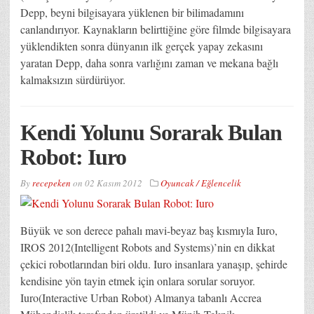
Depp, beyni bilgisayara yüklenen bir bilimadamını
canlandırıyor. Kaynakların belirttiğine göre filmde bilgisayara
yüklendikten sonra dünyanın ilk gerçek yapay zekasını
yaratan Depp, daha sonra varlığını zaman ve mekana bağlı
kalmaksızın sürdürüyor.
Kendi Yolunu Sorarak Bulan
Robot: Iuro
By
recepeken
on
02 Kasım 2012
Oyuncak / Eğlencelik
Büyük ve son derece pahalı mavi-beyaz baş kısmıyla Iuro,
IROS 2012(Intelligent Robots and Systems)’nin en dikkat
çekici robotlarından biri oldu. Iuro insanlara yanaşıp, şehirde
kendisine yön tayin etmek için onlara sorular soruyor.
Iuro(Interactive Urban Robot) Almanya tabanlı Accrea