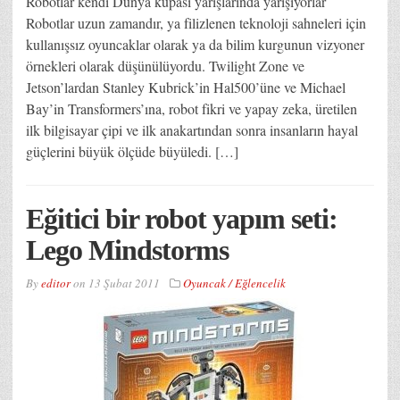
Robotlar kendi Dünya kupası yarışlarında yarışıyorlar
Robotlar uzun zamandır, ya filizlenen teknoloji sahneleri için
kullanışsız oyuncaklar olarak ya da bilim kurgunun vizyoner
örnekleri olarak düşünülüyordu. Twilight Zone ve
Jetson’lardan Stanley Kubrick’in Hal500’üne ve Michael
Bay’in Transformers’ına, robot fikri ve yapay zeka, üretilen
ilk bilgisayar çipi ve ilk anakartından sonra insanların hayal
güçlerini büyük ölçüde büyüledi. […]
Eğitici bir robot yapım seti:
Lego Mindstorms
By
editor
on
13 Şubat 2011
Oyuncak / Eğlencelik