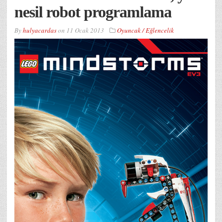
nesil robot programlama
By
hulyacardas
on
11 Ocak 2013
Oyuncak / Eğlencelik