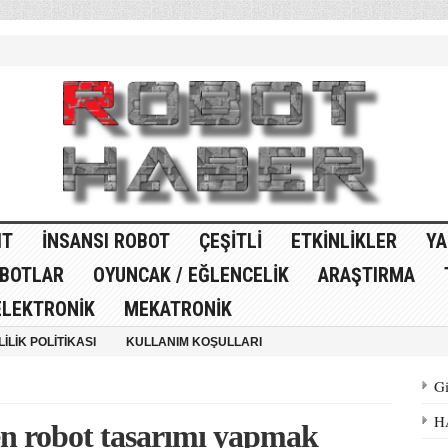
IT
İNSANSI ROBOT
ÇEŞITLI
ETKINLIKLER
YA
OBOTLAR
OYUNCAK / EĞLENCELIK
ARAŞTIRMA
ELEKTRONIK
MEKATRONIK
LILIK POLITIKASI
KULLANIM KOŞULLARI
Gi
H
en robot tasarımı yapmak