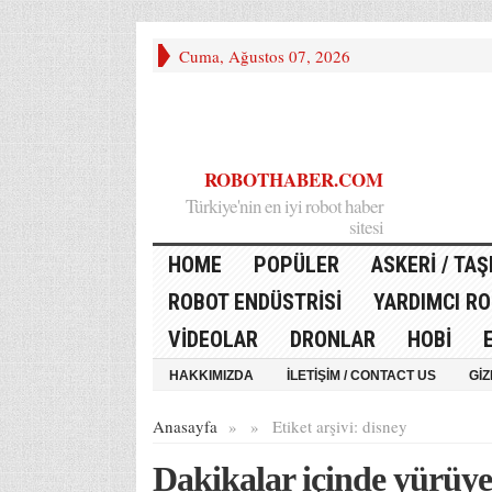
Cuma, Ağustos 07, 2026
ROBOTHABER.COM
Türkiye'nin en iyi robot haber
sitesi
HOME
POPÜLER
ASKERI / TAŞ
ROBOT ENDÜSTRISI
YARDIMCI R
VIDEOLAR
DRONLAR
HOBI
HAKKIMIZDA
İLETİŞİM / CONTACT US
GIZ
Anasayfa
»
»
Etiket arşivi:
disney
Dakikalar içinde yürüy