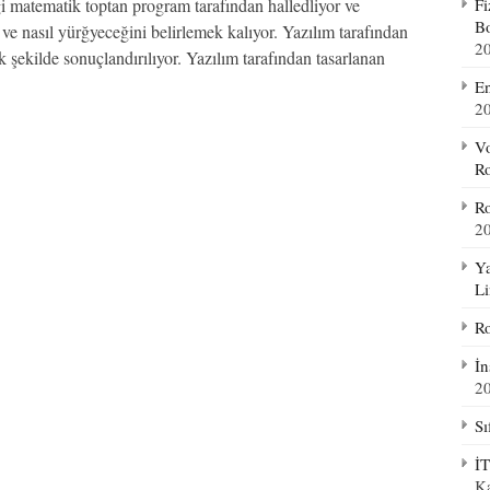
ği matematik toptan program tarafından halledliyor ve
Fi
Bo
e nasıl yürğyeceğini belirlemek kalıyor. Yazılım tarafından
2
k şekilde sonuçlandırılıyor. Yazılım tarafından tasarlanan
En
2
Vo
Ro
Ro
2
Ya
Li
Ro
İn
2
Sı
İT
K