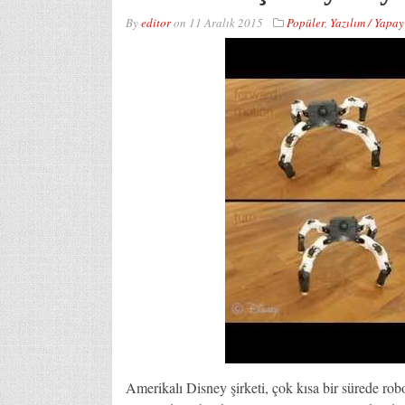
By
editor
on
11 Aralık 2015
Popüler
,
Yazılım / Yapay
Amerikalı Disney şirketi, çok kısa bir sürede robo