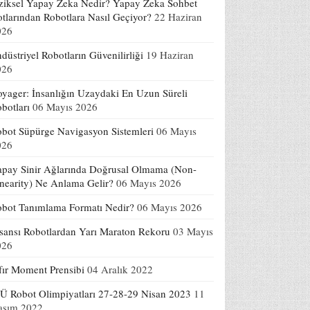
ziksel Yapay Zeka Nedir? Yapay Zeka Sohbet
tlarından Robotlara Nasıl Geçiyor?
22 Haziran
026
düstriyel Robotların Güvenilirliği
19 Haziran
026
yager: İnsanlığın Uzaydaki En Uzun Süreli
botları
06 Mayıs 2026
bot Süpürge Navigasyon Sistemleri
06 Mayıs
026
pay Sinir Ağlarında Doğrusal Olmama (Non-
nearity) Ne Anlama Gelir?
06 Mayıs 2026
bot Tanımlama Formatı Nedir?
06 Mayıs 2026
sansı Robotlardan Yarı Maraton Rekoru
03 Mayıs
026
fır Moment Prensibi
04 Aralık 2022
Ü Robot Olimpiyatları 27-28-29 Nisan 2023
11
asım 2022