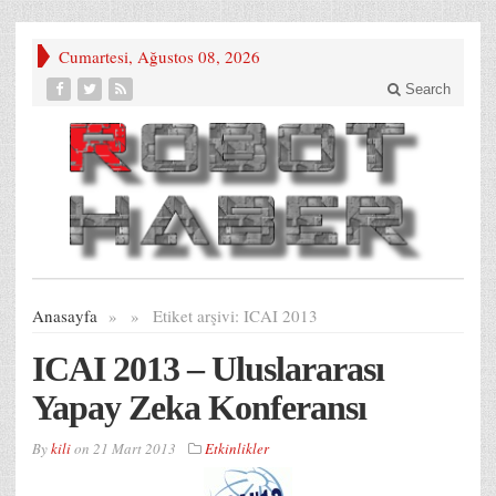
Cumartesi, Ağustos 08, 2026
Search
Anasayfa
»
»
Etiket arşivi:
ICAI 2013
ICAI 2013 – Uluslararası
Yapay Zeka Konferansı
By
kili
on
21 Mart 2013
Etkinlikler