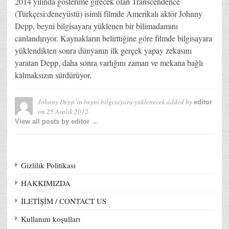
2014 yılında gösterime girecek olan Transcendence
(Türkçesi:deneyüstü) isimli filmde Amerikalı aktör Johnny
Depp, beyni bilgisayara yüklenen bir bilimadamını
canlandırıyor. Kaynakların belirttiğine göre filmde bilgisayara
yüklendikten sonra dünyanın ilk gerçek yapay zekasını
yaratan Depp, daha sonra varlığını zaman ve mekana bağlı
kalmaksızın sürdürüyor.
Johnny Depp’in beyni bilgisayara yüklenecek
added by
editor
on
25 Aralık 2012
View all posts by editor →
Gizlilik Politikası
HAKKIMIZDA
İLETİŞİM / CONTACT US
Kullanım koşulları