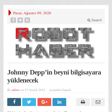
Pazar, Ağustos 09, 2026
Search
Johnny Depp’in beyni bilgisayara
yüklenecek
Johnny
By
editor
on
25 Aralık 2012
yorumlar kapalı
Depp’in
beyni
bilgisayara
yüklenecek
için