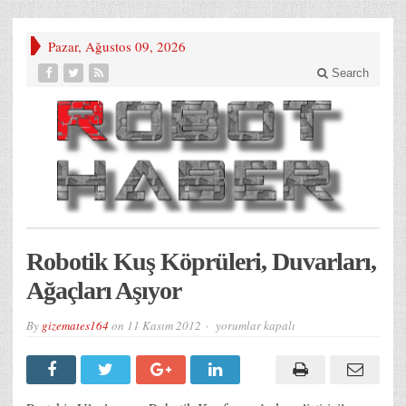
Pazar, Ağustos 09, 2026
Search
Robotik Kuş Köprüleri, Duvarları,
Ağaçları Aşıyor
Robotik
By
gizemates164
on
11 Kasım 2012
yorumlar kapalı
Kuş
Köprüleri,
Duvarları,
Ağaçları
Aşıyor
için