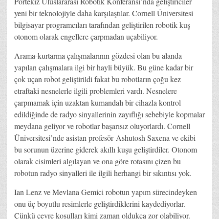
Portekiz Uluslararası Robotik Konferansı’nda geliştiriciler
yeni bir teknolojiyle daha karşılaştılar. Cornell Üniversitesi
bilgisayar programcıları tarafından geliştirilen robotik kuş
otonom olarak engellere çarpmadan uçabiliyor.
Arama-kurtarma çalışmalarının gözdesi olan bu alanda
yapılan çalışmalara ilgi bir hayli büyük. Bu güne kadar bir
çok uçan robot geliştirildi fakat bu robotların çoğu kez
etraftaki nesnelerle ilgili problemleri vardı. Nesnelere
çarpmamak için uzaktan kumandalı bir cihazla kontrol
edildiğinde de radyo sinyallerinin zayıflığı sebebiyle kopmalar
meydana geliyor ve robotlar başarısız oluyorlardı. Cornell
Üniversitesi’nde asistan profesör Ashutosh Saxena ve ekibi
bu sorunun üzerine giderek akıllı kuşu geliştirdiler. Otonom
olarak cisimleri algılayan ve ona göre rotasını çizen bu
robotun radyo sinyalleri ile ilgili herhangi bir sıkıntısı yok.
Ian Lenz ve Mevlana Gemici robotun yapım sürecindeyken
onu üç boyutlu resimlerle geliştirdiklerini kaydediyorlar.
Çünkü çevre koşulları kimi zaman oldukça zor olabiliyor.