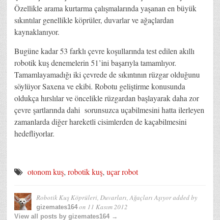
Özellikle arama kurtarma çalışmalarında yaşanan en büyük
sıkıntılar genellikle köprüler, duvarlar ve ağaçlardan
kaynaklanıyor.
Bugüne kadar 53 farklı çevre koşullarında test edilen akıllı
robotik kuş denemelerin 51’ini başarıyla tamamlıyor.
Tamamlayamadığı iki çevrede de sıkıntının rüzgar olduğunu
söylüyor Saxena ve ekibi. Robotu geliştirme konusunda
oldukça hırslılar ve öncelikle rüzgardan başlayarak daha zor
çevre şartlarında dahi sorunsuzca uçabilmesini hatta ilerleyen
zamanlarda diğer hareketli cisimlerden de kaçabilmesini
hedefliyorlar.
otonom kuş
,
robotik kuş
,
uçar robot
Robotik Kuş Köprüleri, Duvarları, Ağaçları Aşıyor
added by
on
11 Kasım 2012
gizemates164
View all posts by gizemates164 →