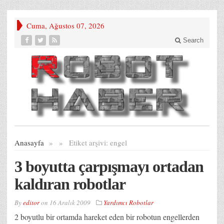
Cuma, Ağustos 07, 2026
Search
Anasayfa
»
»
Etiket arşivi:
engel
3 boyutta çarpışmayı ortadan
kaldıran robotlar
By
editor
on
16 Aralık 2009
Yardımcı Robotlar
2 boyutlu bir ortamda hareket eden bir robotun engellerden