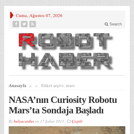
Cuma, Ağustos 07, 2026
Search
Anasayfa
»
»
Etiket arşivi:
mars
NASA’nın Curiosity Robotu
Mars’ta Sondaja Başladı
By
hulyacardas
on
17 Şubat 2013
Çeşitli