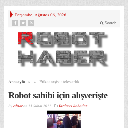
Perşembe, Ağustos 06, 2026
Search
Anasayfa
»
»
Etiket arşivi:
televarlık
Robot sahibi için alışverişte
By
editor
on
15 Şubat 2011
Yardımcı Robotlar