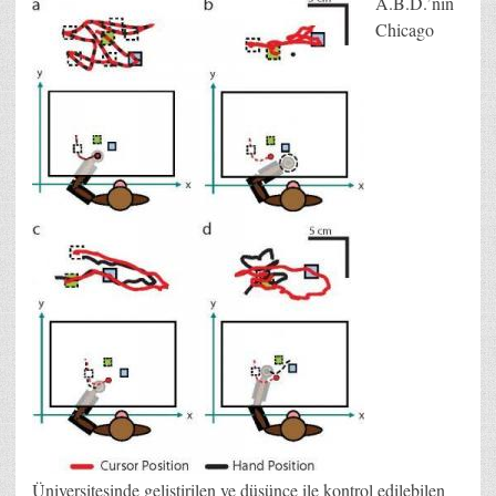
A.B.D.’nin
için
Chicago
Üniversitesinde geliştirilen ve düşünce ile kontrol edilebilen