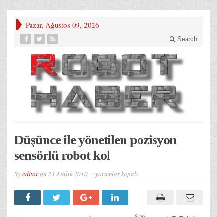
Pazar, Ağustos 09, 2026
Search
Düşünce ile yönetilen pozisyon
sensörlü robot kol
Düşünce
By
editor
on
23 Aralık 2010
yorumlar kapalı
ile
yönetilen
pozisyon
sensörlü
robot
kol