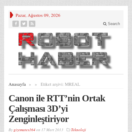
Pazar, Ağustos 09, 2026
Search
Anasayfa
»
»
Etiket arşivi:
MREAL
Canon ile RTT’nin Ortak
Çalışması 3D’yi
Zenginleştiriyor
By
gizemates164
on
17 Mart 2013
Teknoloji