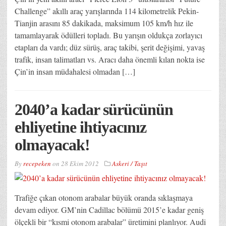
Challenge” akıllı araç yarışlarında 114 kilometrelik Pekin-
Tianjin arasını 85 dakikada, maksimum 105 km/h hız ile
tamamlayarak ödülleri topladı. Bu yarışın oldukça zorlayıcı
etapları da vardı; düz sürüş, araç takibi, şerit değişimi, yavaş
trafik, insan talimatları vs. Aracı daha önemli kılan nokta ise
Çin’in insan müdahalesi olmadan […]
2040’a kadar sürücünün
ehliyetine ihtiyacınız
olmayacak!
By
recepeken
on
28 Ekim 2012
Askeri / Taşıt
Trafiğe çıkan otonom arabalar büyük oranda sıklaşmaya
devam ediyor. GM’nin Cadillac bölümü 2015’e kadar geniş
ölçekli bir “kısmi otonom arabalar” üretimini planlıyor. Audi