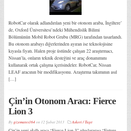
RobotCar olarak adlandırılan yeni bir otonom araba, İngiltere’
de, Oxford Üniversitesi’ndeki Mühendislik Bilimi
Bölümünün Mobil Robot Grubu (MRG) tarafından tasarlandı.
Bu otonom arabayı diğerlerinden ayıran ise teknolojisine
kıyasla fiyatı. Halen proje üstünde çalışan 22 araştırmacı,
Nissan’la, onların teknik desteğini ve araç donanımını
kullanarak ortak çalışma içerisindeler. RobotCar, Nissan
LEAF aracının bir modifikasyonu. Araştırma takımının asıl
[…]
Çin’in Otonom Aracı: Fierce
Lion 3
By
gizemates164
on
12 Şubat 2013
Askeri / Taşıt
Çin’in yeni akıllı aracı “Fierce Lion 3” uluslararası “Future